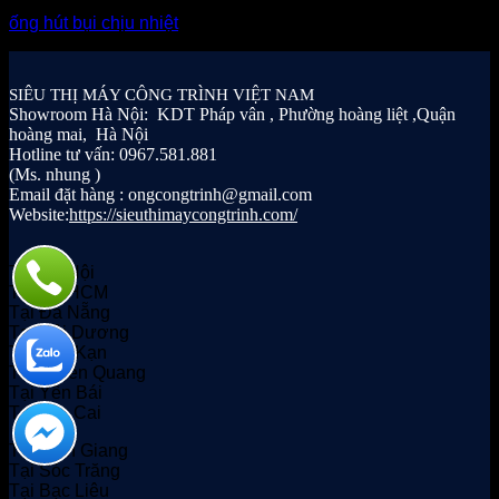
ống hút bụi chịu nhiệt
SIÊU THỊ MÁY CÔNG TRÌNH VIỆT NAM
Showroom Hà Nội: KDT Pháp vân , Phường hoàng liệt ,Quận
hoàng mai, Hà Nội
Hotline tư vấn: 0967.581.881
(Ms. nhung )
Email đặt hàng : ongcongtrinh@gmail.com
Website:
https://sieuthimaycongtrinh.com/
Tại Hà Nội
Tại TP HCM
Tại Đà Nẵng
Tại Hải Dương
Tại Bắc Kạn
Tại Tuyên Quang
Tại Yên Bái
Tại Lào Cai
Tại Kiên Giang
Tại Sóc Trăng
Tại Bạc Liêu