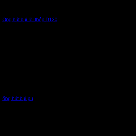
Ống hút bụi lõi thép D120
ống hút bụi pu