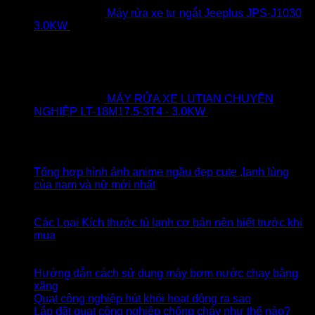
Máy rửa xe tự ngắt Jeeplus JPS-J1030
Giá
Giá
3.0KW
13.000.000
₫
11.500.000
₫
gốc
hiện
là:
tại
13.000.000₫.
là:
11.500.000₫.
MÁY RỬA XE LUTIAN CHUYÊN
NGHIỆP LT-18M17.5-3T4 - 3.0KW
12.000.000
₫
Giá
Giá
11.500.000
₫
gốc
hiện
Bài viết – tin tức
là:
tại
12.000.000₫.
là:
Tổng hợp hình ảnh anime ngầu đẹp cute ,lạnh lùng
11.500.000₫.
Không
của nam và nữ mới nhất
có
21
bình
Th2
luận
Các Loại Kích thước tủ lạnh cơ bản nên biết trước khi
ở
Không
mua
Tổng
có
24
hợp
bình
Th8
hình
luận
Hướng dẫn cách sử dụng máy bơm nước chạy bằng
ở
ảnh
Không
xăng
Các
anime
có
Không
Quạt công nghiệp hút khói hoạt động ra sao
Loại
ngầu
bình
có
Khô
Lắp đặt quạt công nghiệp chống cháy như thế nào?