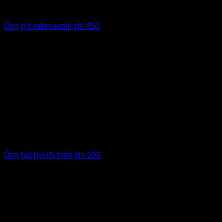
Ống gió mềm simili phi 450
Ống hút bụi lõi thép phi 200