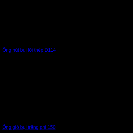
Ống hút bụi lõi thép D114
Ống gió bụi trắng phi 150