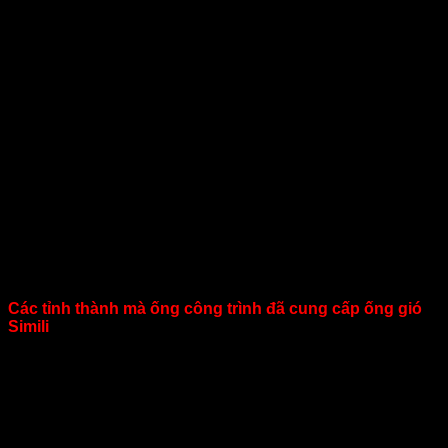
Ứng dụng ống gió Smili phi 350
Dùng trong các hệ thống thông gió hút khí tầng hầm,tòa
nhà,công trường, hệ thống thải khí, hệ thống cung cấp khí
trong các nhà máy hay công xưởng.
Kích thước ống gió Simili
gồm D75, D100,
D125, D150, D175, D200, D250, D300, D350, D400,
D450
Các tỉnh thành mà ống công trình đã cung cấp ống gió
Simili
:Bắc Ninh, Hà Nam, Hà Nội, Hải Dương, Hải Phòng,
Hưng Yên, Nam Định, Ninh Bình, Thái Bình, Vĩnh Phúc Lào
Cai, Yên Bái, Điện Biên, Hoà Bình, Lai Châu, Sơn LaHà
Giang, Cao Bằng, Bắc Kạn, Lạng Sơn, Tuyên Quang, Thái
Nguyên, Phú Thọ, Bắc Giang, Quảng Ninh
Từ khóa sản phẩm:
ống gió mềm vải, ống gió mềm simili,