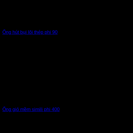
Ống hút bụi lõi thép phi 90
Ống gió mềm simili phi 400