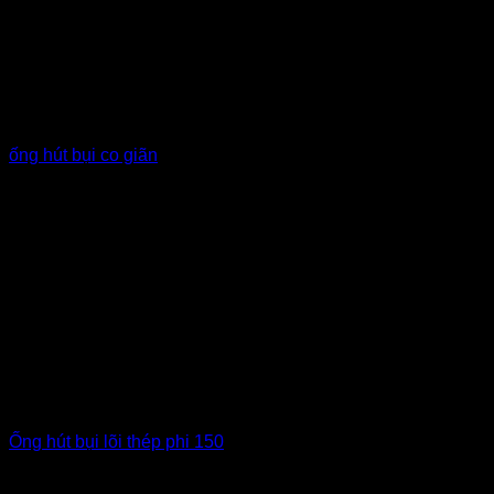
ống hút bụi co giãn
Ống hút bụi lõi thép phi 150