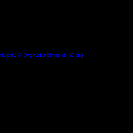
i phi 200,ống nhựa hút bụi phi 200 màu
 200
thép phi 250
,
Ống hút bụi lõi thép phi 65
,
ống