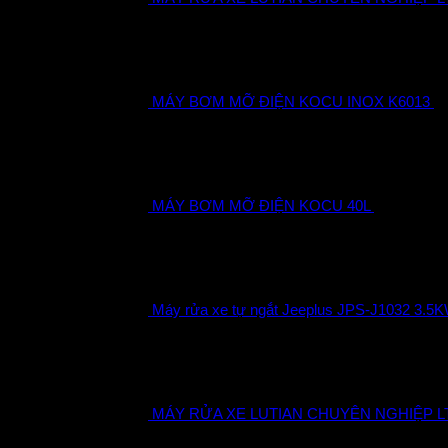
MÁY BƠM MỠ ĐIỆN KOCU INOX K6013
1
MÁY BƠM MỠ ĐIỆN KOCU 40L
13.300.000
Máy rửa xe tự ngắt Jeeplus JPS-J1032 3.5
MÁY RỬA XE LUTIAN CHUYÊN NGHIỆP LT