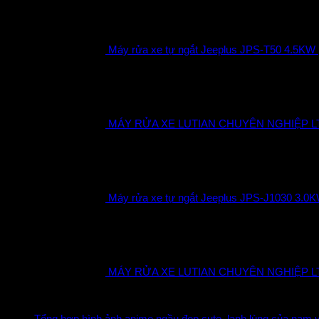
Máy rửa xe tự ngắt Jeeplus JPS-T50 4.5KW
MÁY RỬA XE LUTIAN CHUYÊN NGHIỆP LT-
Máy rửa xe tự ngắt Jeeplus JPS-J1030 3.0
MÁY RỬA XE LUTIAN CHUYÊN NGHIỆP LT-
Bài viết – tin tức
Tổng hợp hình ảnh anime ngầu đẹp cute ,lạnh lùng của nam 