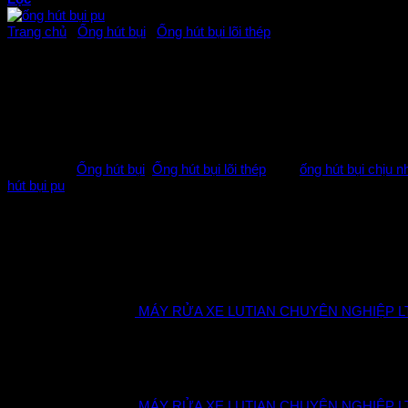
Trang chủ
/
Ống hút bụi
/
Ống hút bụi lõi thép
ống hút bụi pu
ống hút bụi pu,ống hút bụi lõi đồng,ống hút bụi chịu nhiệt
,Ống 
xám,ống nhựa hút bụi phi 200 màu trắng,ống nhựa hút bụi công nghiệ
Danh mục:
Ống hút bụi
,
Ống hút bụi lõi thép
Thẻ:
ống hút bụi chịu nh
hút bụi pu
Sản phẩm
MÁY RỬA XE LUTIAN CHUYÊN NGHIỆP LT-
MÁY RỬA XE LUTIAN CHUYÊN NGHIỆP LT-